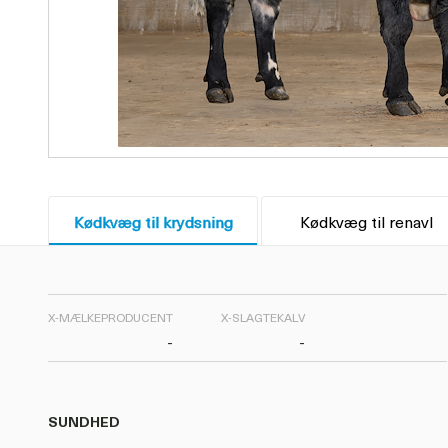
Kødkvæg til krydsning
Kødkvæg til renavl
X-MÆLKEPRODUCENT
X-SLAGTEKALV
-
-
SUNDHED