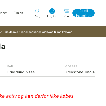
Bestil
nter
Om os
inseminør
Søg
Log ind
Kurv
Se de nye X-indekser under kødkvæg til malkekvæg
la
Log ind med det samme
FAR
MORFAR
Fruerlund Nase
Greystone Jinola
kke aktiv og kan derfor ikke købes