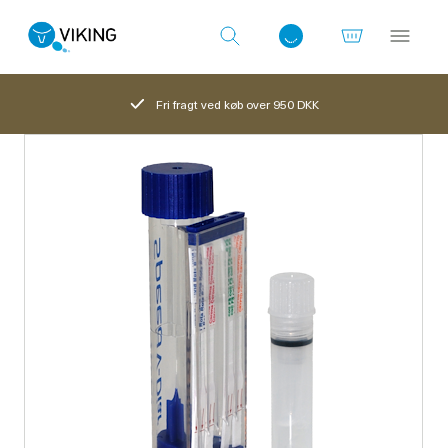
Fri fragt ved køb over 950 DKK
Log ind med det samme