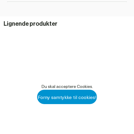
Gør det nemmere at standardisere kalvepasningen via viden om
101678 KALVEDIARRETEST PRODUKTINFO DK.PDF
hvilken bakterie eller virus der skal bekæmpes
DOWNLOAD PDF
Lignende produkter
Du skal acceptere Cookies.
Forny samtykke til cookies!