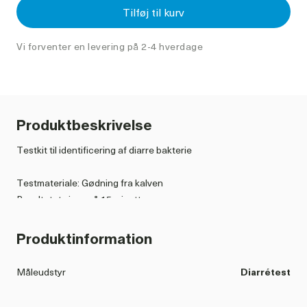
Tilføj til kurv
Vi forventer en levering på 2-4 hverdage
Produktbeskrivelse
Testkit til identificering af diarre bakterie
Testmateriale: Gødning fra kalven
Resultatet vises på 15 minutter
- E-Coli
Produktinformation
- Coronavirus
- Rotavirus
Måleudstyr
Diarrétest
- Cryptosporidier