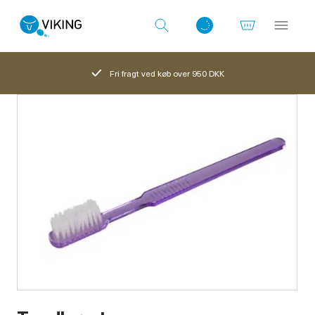
Fri fragt ved køb over 950 DKK
Log ind med det samme