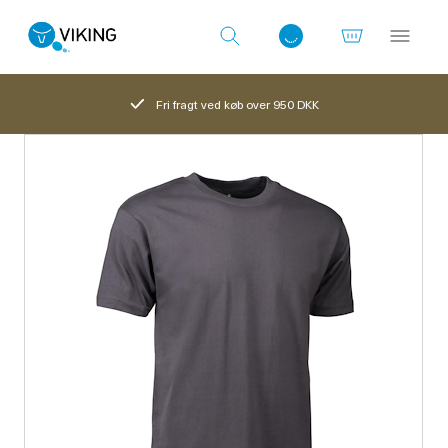
Fri fragt ved køb over 950 DKK
Log ind med det samme