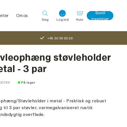
Bestil
nter
Om os
inseminør
Søg
Log ind
Kurv
+45 30 38 00 29
Log ind med det samme
vleophæng støvleholder
etal - 3 par
100786
På lager
phæng/Støvleholder i metal - Praktisk og robust
til 3 par støvler, varmegalvaniseret rustik
ndsdygtig overflade.