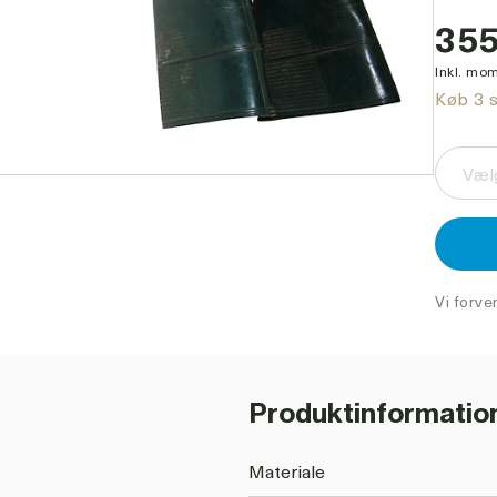
355
Inkl. mom
Køb 3 s
Vælg
Vi forve
Produktinformatio
Materiale