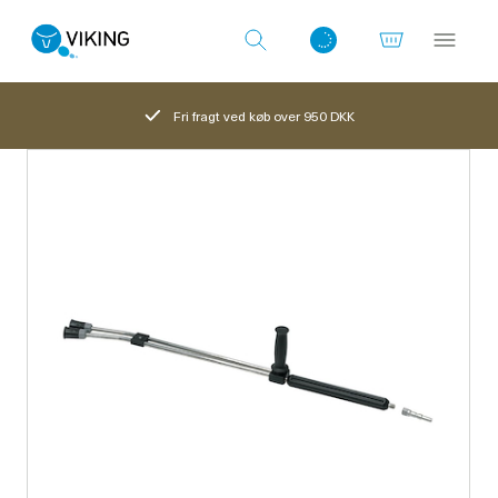
Fri fragt ved køb over 950 DKK
Log ind med det samme