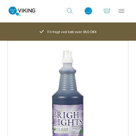
Fri fragt ved køb over 950 DKK
Log ind med det samme