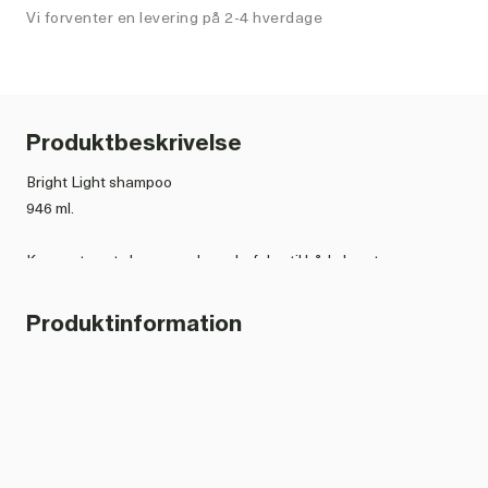
Vi forventer en levering på 2-4 hverdage
Produktbeskrivelse
Bright Light shampoo
946 ml.
Koncentreret shampoo, der anbefales til både kreaturer og
heste
Produktinformation