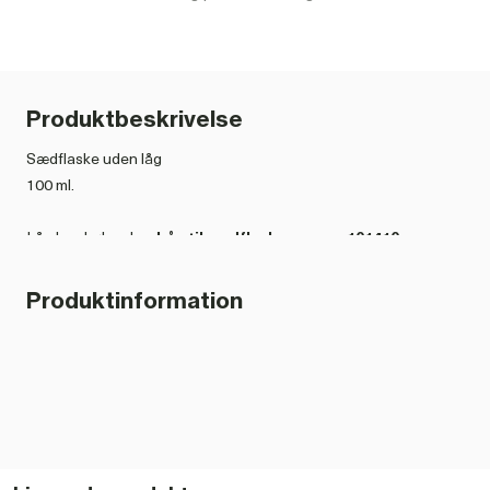
Produktbeskrivelse
Sædflaske uden låg
100 ml.
Låg kan købes her
Låg til sædflaske varenr. 101410
Produktinformation