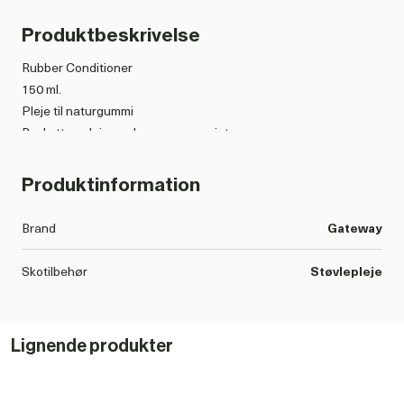
Produktbeskrivelse
Rubber Conditioner
150 ml.
Pleje til naturgummi
Beskytter, plejer og bevarer gummiet
Forhindre udtørring og krakelering af støvler og styrker
gummistøvlernes overflade
Produktinformation
Brand
Gateway
Skotilbehør
Støvlepleje
Lignende produkter
101543 RUBBER CONDITIONER DATABLAD DK.PDF
DOWNLOAD PDF