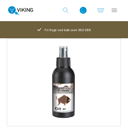
Fri fragt ved køb over 950 DKK
Log ind med det samme