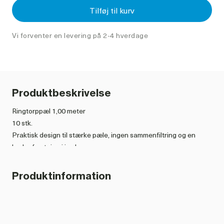
Tilføj til kurv
Vi forventer en levering på 2-4 hverdage
Produktbeskrivelse
Ringtorppæl 1,00 meter
10 stk.
Praktisk design til stærke pæle, ingen sammenfiltring og en
bedre fæstning i jorden.
Superkraftigt hoved i overstøbt GF-nylon forhindrer
kortslutning og gennemslidning.
Produktinformation
Enestående hoved centreret på pælen uden fremspring eller
fangpunkter, der markant reducerer risikoen for at dyr hænger
fast.