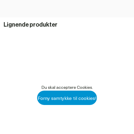
Kraftig ubøjelig trædeplade, der kan modstå 200 kg tryk.
Nem at bruge og installere, selv i hård jord.
Lignende produkter
Du skal acceptere Cookies.
Forny samtykke til cookies!