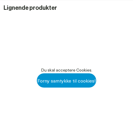
Pumpe til syre, olie og opløsningsmidler, brug varenummer
Lignende produkter
101276
Du skal acceptere Cookies.
Forny samtykke til cookies!