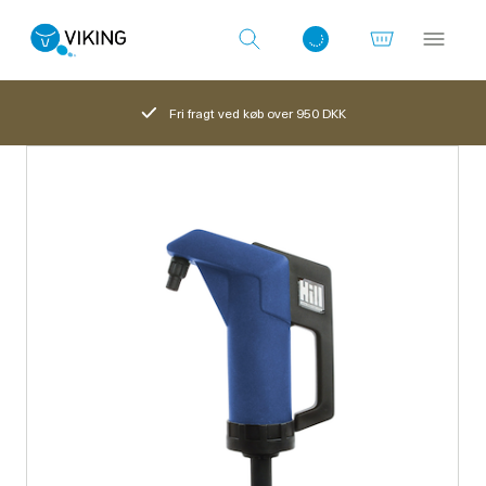
Fri fragt ved køb over 950 DKK
Log ind med det samme