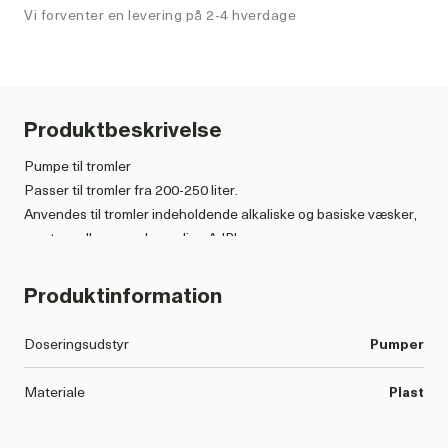
Vi forventer en levering på 2-4 hverdage
Produktbeskrivelse
Pumpe til tromler
Passer til tromler fra 200-250 liter.
Anvendes til tromler indeholdende alkaliske og basiske væsker,
samt vandbasserede medier, AdBlue m.m
Temperaturinterval: -40 - +150°C
Produktinformation
Pumpeeffekt: 330 ml/pump
Teleskoprør: 400-915 mm
Doseringsudstyr
Pumper
inkl. Trisure/Mauser adaptersæt
Materiale
Plast
OBS. Må ikke bruge til brændstof