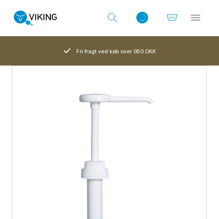
Fri fragt ved køb over 950 DKK
Log ind med det samme