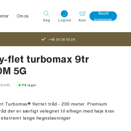
Bestil
nter
Om os
inseminør
Søg
Log ind
Kurv
+45 30 38 00 29
Log ind med det samme
y-flet turbomax 9tr
0M 5G
102645
På lager
nt Turbomax® flettet tråd - 200 meter. Premium
åd der er særligt velegnet til elhegn med høje krav
il ekstremt lange hegnsløsninger