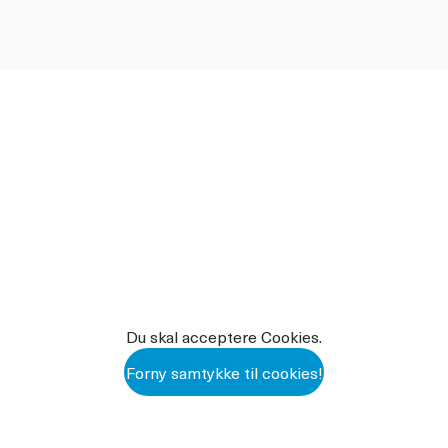
gt høje krav.
ge hegn
Du skal acceptere Cookies.
Forny samtykke til cookies!