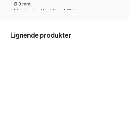
Ø 3 mm.
Maksimal rækkevidde på 23,1 km.
9 ledere
Høj brudstyrke på 200 kg.
Lavmodstand på 0,13 ohm/m
Lignende produkter
Turbomax® er vores premium serie til ekstreme og særli
Turbomax ledermaterialet er velegnet til ekstremt lan
Flettet struktur for maksimal holdbarhed
Optimal synlighed i skumring og mørke
Høj modstandsdygtighed