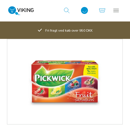
Fri fragt ved køb over 950 DKK
Log ind med det samme