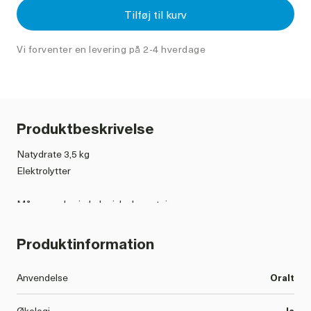
Tilføj til kurv
Vi forventer en levering på 2-4 hverdage
Produktbeskrivelse
Natydrate 3,5 kg
Elektrolytter
Må anvendes i økologiske besætninger
Elektrolyt til kalve med diarre eller andre fordøjelseslidelser
Produktinformation
Egenskaber:
- Genhydrering ved diarré
Anvendelse
Oralt
- Genoprettelse af den elektrolytiske balance
- Hurtigt absorberet energiindtag
Økologi
Ja