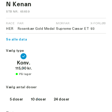
N Kenan
STB NR.: 65659
RACE
FAR
MORFAR
X-FORLØB
HER
Rosenkær Gold Medal
Supreme Cæsar ET
93
Se alle data
Vælg type
Konv.
115,00 kr.
På lager
Vælg antal doser
5 doser
10 doser
24 doser
-