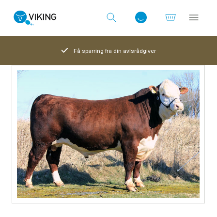
Få sparring fra din avlsrådgiver
Log ind med det samme