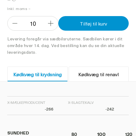
Inkl. moms –
10
Tilføj til kurv
Formindsk
Forøg
antal
antal
Levering foregår via sædbilsruterne. Sædbilen kører i dit
område hver 14. dag. Ved bestilling kan du se din aktuelle
leveringsdato.
Kødkvæg til krydsning
Kødkvæg til renavl
X-MÆLKEPRODUCENT
X-SLAGTEKALV
-266
-242
SUNDHED
80
100
120