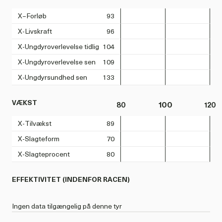
X–Forløb
93
X-Livskraft
96
X-Ungdyroverlevelse tidlig
104
X-Ungdyroverlevelse sen
109
X-Ungdyrsundhed sen
133
VÆKST
80
100
120
X-Tilvækst
89
X-Slagteform
70
X-Slagteprocent
80
EFFEKTIVITET (INDENFOR RACEN)
Ingen data tilgængelig på denne tyr