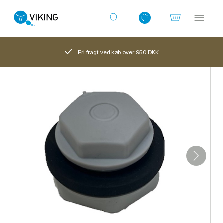
Fri fragt ved køb over 950 DKK
Log ind med det samme