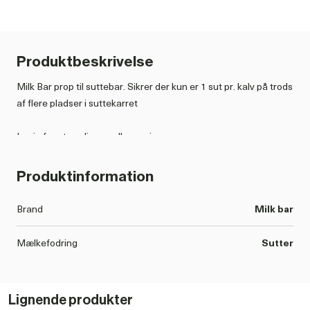
Produktbeskrivelse
Milk Bar prop til suttebar. Sikrer der kun er 1 sut pr. kalv på trods
af flere pladser i suttekarret
Login for at se dine medlemspriser
Produktinformation
MILK BAR 2022 2023 440.PDF
DOWNLOAD PDF
Brand
Milk bar
Mælkefodring
Sutter
Lignende produkter