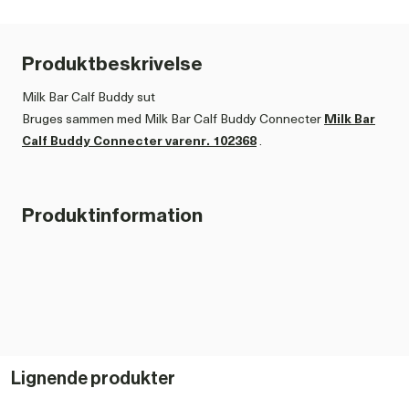
Produktbeskrivelse
Milk Bar Calf Buddy sut
Bruges sammen med Milk Bar Calf Buddy Connecter
Milk Bar
Calf Buddy Connecter varenr. 102368
.
Milk Bar Calf Buddy sut, kan i samarbejde med Milk Bar Calf
Buddy Connecter, bruges i suttespande, som ikke er fra Milk
Produktinformation
Bar f.eks.
Suttespand m/ sut og ventil varenr. 100567
Lignende produkter