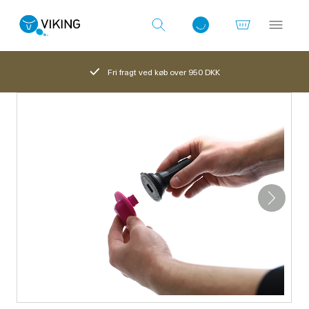
Fri fragt ved køb over 950 DKK
Log ind med det samme