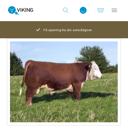
Få sparring fra din avlsrådgiver
Log ind med det samme