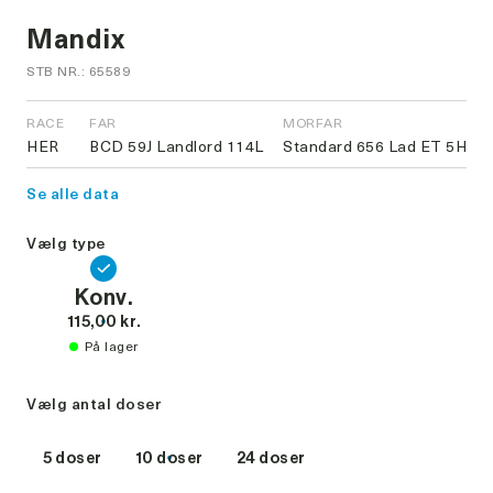
Mandix
STB NR.: 65589
RACE
FAR
MORFAR
HER
BCD 59J Landlord 114L
Standard 656 Lad ET 5H
Se alle data
Vælg type
Konv.
115,00 kr.
På lager
Vælg antal doser
5 doser
10 doser
24 doser