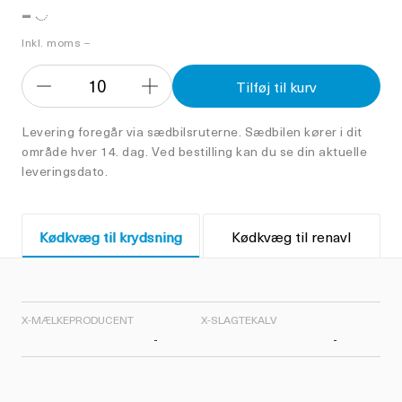
-
Inkl. moms –
10
Tilføj til kurv
Formindsk
Forøg
antal
antal
Levering foregår via sædbilsruterne. Sædbilen kører i dit
område hver 14. dag. Ved bestilling kan du se din aktuelle
leveringsdato.
Kødkvæg til krydsning
Kødkvæg til renavl
X-MÆLKEPRODUCENT
X-SLAGTEKALV
-
-