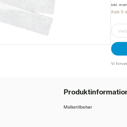
Inkl. mom
Køb 5 s
Vælg
Vi forve
Produktinformatio
Malketilbehør