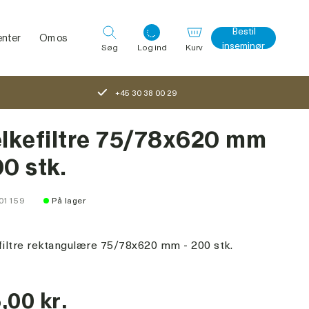
Bestil
nter
Om os
inseminør
Søg
Log ind
Kurv
+45 30 38 00 29
Log ind med det samme
kefiltre 75/78x620 mm
00 stk.
101159
På lager
iltre rektangulære 75/78x620 mm - 200 stk.
,00 kr.