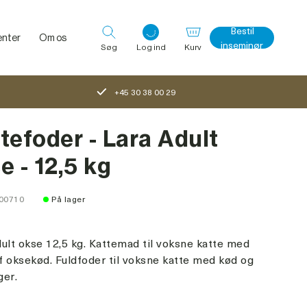
Bestil
nter
Om os
inseminør
Søg
Log ind
Kurv
+45 30 38 00 29
Log ind med det samme
tefoder - Lara Adult
e - 12,5 kg
100710
På lager
ult okse 12,5 kg. Kattemad til voksne katte med
 oksekød. Fuldfoder til voksne katte med kød og
ger.