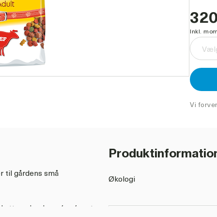
320
Inkl. mom
Vælg
Vi forve
Produktinformatio
r til gårdens små
Økologi
attene har brug for, for at