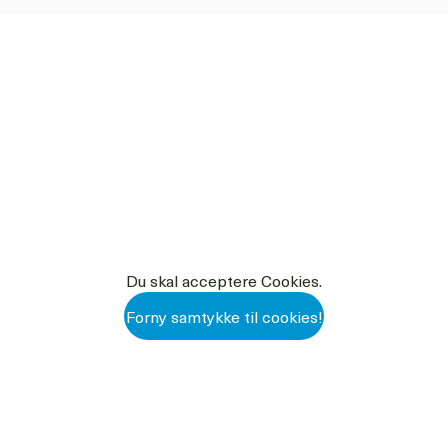
100983 GMO - ERKLÆRING.PDF
, olier og fedtstoffer, ærter og
Du skal acceptere Cookies.
Forny samtykke til cookies!