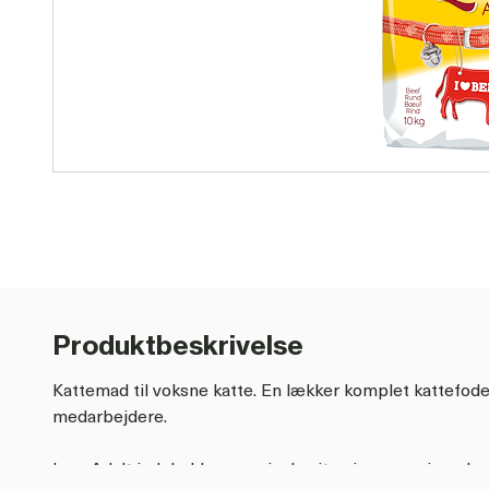
Produktbeskrivelse
Kattemad til voksne katte. En lækker komplet kattefode
medarbejdere.
Lara Adult indeholder præcis de vitaminer og mineraler k