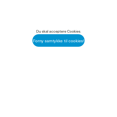
Hytten er glat og uden blinde hjørner, hvilket betyder at
hytterne er nemme at rengøre og “tilbage sprøjt” ved
højtryksrensning minimeres.
Du skal acceptere Cookies.
Hytten har høj plast forkant med indbyggede hjul – dette gør
det nemt at flytte hytten.
Forny samtykke til cookies!
Løbegård til hytten findes her
Løbegård til kalvehytte
varenr. 102059