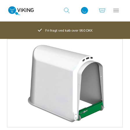
Fri fragt ved køb over 950 DKK
Log ind med det samme