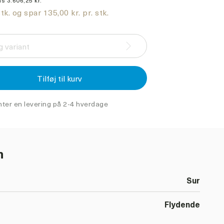
s 3.606,25 kr.
tk. og spar 135,00 kr. pr. stk.
 variant
Tilføj til kurv
nter en levering på 2-4 hverdage
n
Sur
Flydende