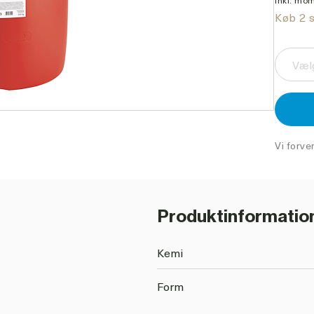
Inkl. mom
Køb 2 s
Vælg
Vi forve
Produktinformatio
Kemi
Form