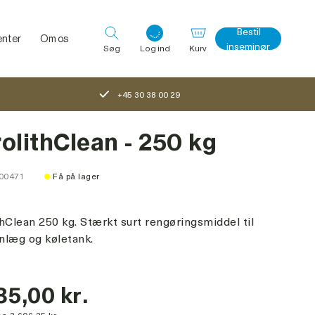
Bestil
nter
Om os
inseminør
Søg
Log ind
Kurv
+45 30 38 00 29
Log ind med det samme
olithClean - 250 kg
100471
Få på lager
hClean 250 kg. Stærkt surt rengøringsmiddel til
nlæg og køletank.
85,00 kr.