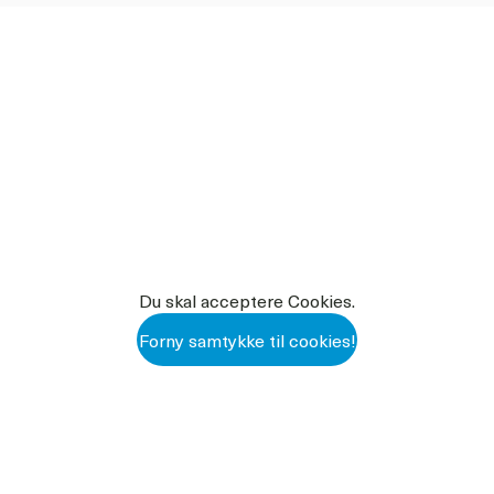
Robot
Økologi
lean – 24 kg. varenr. 100730
r malkning med HorolithClean.
n, rustpletter og kalkrester.
100471 HOROLITHCLEAN DATABL
t ikke med produkter
oldige gasser)
100471 HOROLITHCLEAN DATABL
cirkulationsvask
Du skal acceptere Cookies.
til denne tromle
 100675
Forny samtykke til cookies!