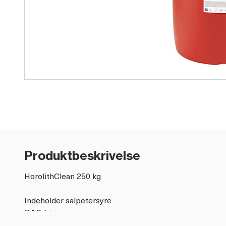
Produktbeskrivelse
HorolithClean 250 kg
Indeholder salpetersyre
QAC fri
Lavt indhold af fosfor