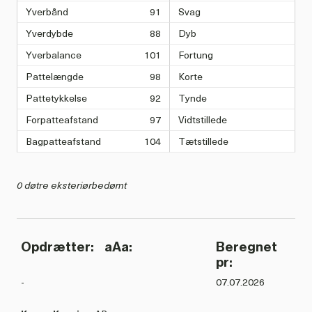
Yverbånd
91
Svag
Yverdybde
88
Dyb
Yverbalance
101
Fortung
Pattelængde
98
Korte
Pattetykkelse
92
Tynde
Forpatteafstand
97
Vidtstillede
Bagpatteafstand
104
Tætstillede
0 døtre eksteriørbedømt
Opdrætter:
aAa:
Beregnet
pr:
-
07.07.2026