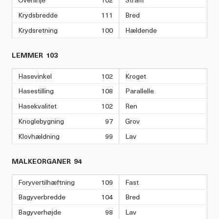
Krydsbredde
111
Bred
Krydsretning
100
Hældende
LEMMER
103
Hasevinkel
102
Kroget
Hasestilling
108
Parallelle
Hasekvalitet
102
Ren
Knoglebygning
97
Grov
Klovhældning
99
Lav
MALKEORGANER
94
Foryvertilhæftning
109
Fast
Bagyverbredde
104
Bred
Bagyverhøjde
98
Lav