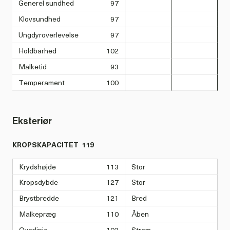
Generel sundhed
97
Klovsundhed
97
Ungdyroverlevelse
97
Holdbarhed
102
Malketid
93
Temperament
100
Eksteriør
KROPSKAPACITET
119
Krydshøjde
113
Stor
Kropsdybde
127
Stor
Brystbredde
121
Bred
Malkepræg
110
Åben
Overlinje
102
Stram