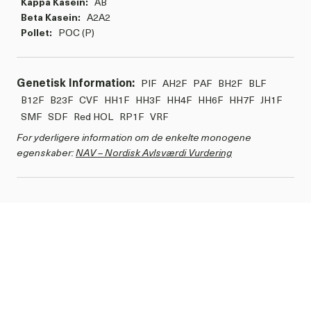
Kappa Kasein:
AB
Beta Kasein:
A2A2
Pollet:
POC (P)
Genetisk Information:
PIF
AH2F
PAF
BH2F
BLF
B12F
B23F
CVF
HH1F
HH3F
HH4F
HH6F
HH7F
JH1F
SMF
SDF
Red HOL
RP1F
VRF
For yderligere information om de enkelte monogene
egenskaber:
NAV – Nordisk Avlsværdi Vurdering