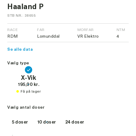
Haaland P
STB NR.: 38655
RACE
FAR
MORFAR
NTM
RDM
Lomunddal
VR Elektro
4
Se alle data
Vælg type
X-Vik
195,00 kr.
Få på lager
Vælg antal doser
5 doser
10 doser
24 doser