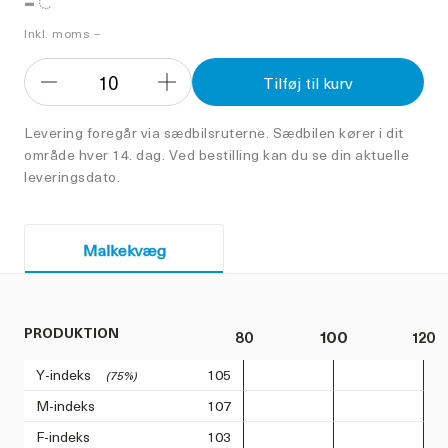
-
Inkl. moms –
10
Tilføj til kurv
Formindsk
Forøg
antal
antal
Levering foregår via sædbilsruterne. Sædbilen kører i dit
område hver 14. dag. Ved bestilling kan du se din aktuelle
leveringsdato.
Malkekvæg
PRODUKTION
80
100
120
Y-indeks
105
(75%)
M-indeks
107
F-indeks
103