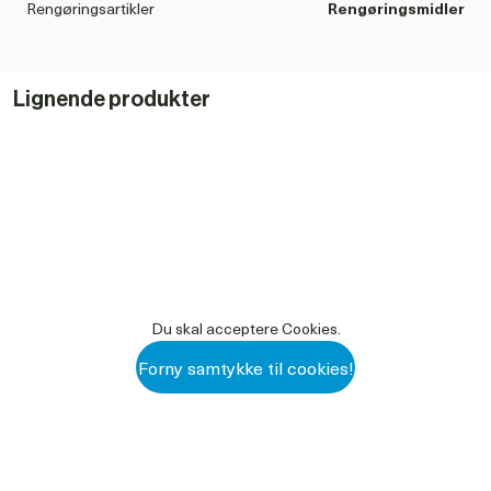
Rengøringsartikler
Rengøringsmidler
Pumpe til 5 liters dunk varenr. 100043
Lignende produkter
101716 SDS GRUNDRENS.PDF
DOWNLOAD PDF
Du skal acceptere Cookies.
Forny samtykke til cookies!