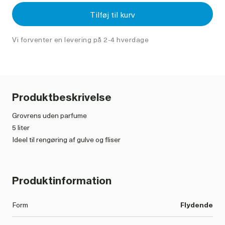
Tilføj til kurv
Vi forventer en levering på 2-4 hverdage
Produktbeskrivelse
Grovrens uden parfume
5 liter
Ideel til rengøring af gulve og fliser
Sæben er stærk basisk, så vi anbefaler at bruge handsker ved
brug.
Produktinformation
Dosering:
Form
Flydende
Ved dagligt brug: 2,5-5 ml til 1ltr vand.
Ved ugentligt brug: 10-15 ml til 1ltr vand.