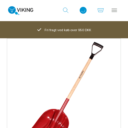
Fri fragt ved køb over 950 DKK
Log ind med det samme