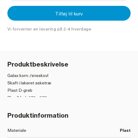
Tilføj til kurv
Vi forventer en levering på 2-4 hverdage
Produktbeskrivelse
Galax korn-/sneskovl
Skaft i lakeret asketræ
Plast D-greb
Skovlblad: 470 x 370 mm
Totallængde: 1300 mm
Vægt: 1900 g
Produktinformation
Materiale
Plast