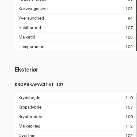
Kælvningsevne
108
Yversundhed
94
Holdbarhed
107
Malketid
128
Temperament
109
Eksteriør
KROPSKAPACITET
107
Krydshøjde
110
Kropsdybde
107
Brystbredde
100
Malkepræg
112
Overlinje
102