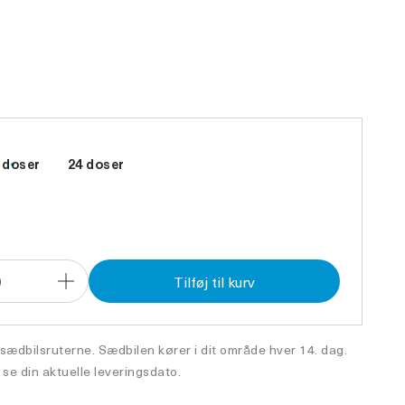
 doser
24 doser
0
Tilføj til kurv
Forøg
antal
 sædbilsruterne. Sædbilen kører i dit område hver 14. dag.
 se din aktuelle leveringsdato.