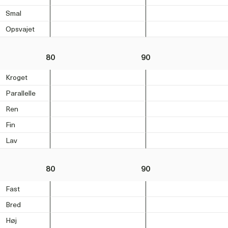
Smal
Opsvajet
80
90
Kroget
Parallelle
Ren
Fin
Lav
80
90
Fast
Bred
Høj