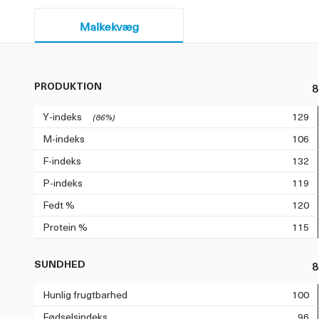
Malkekvæg
PRODUKTION
8
Y-indeks
129
(86%)
M-indeks
106
F-indeks
132
P-indeks
119
Fedt %
120
Protein %
115
SUNDHED
8
Hunlig frugtbarhed
100
Fødselsindeks
96