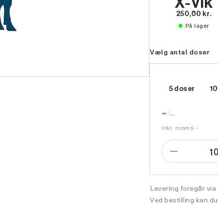
X-Vik
250,00 kr.
På lager
Vælg antal doser
5 doser
10
-
Inkl. moms –
1
Formindsk
antal
Levering foregår via
Ved bestilling kan du