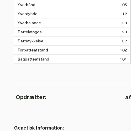
Yverbånd
105
Yverdybde
112
Yverbalance
128
Pattelængde
98
Pattetykkelse
87
Forpatteafstand
102
Bagpatteafstand
101
Opdrætter:
a
-
Genetisk Information: