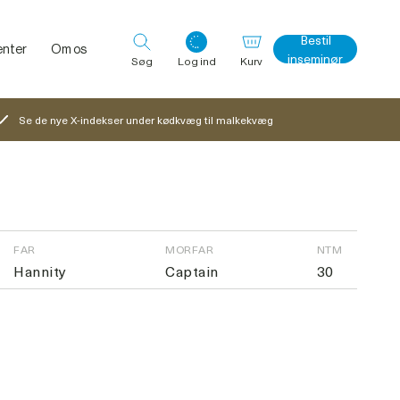
Bestil
nter
Om os
inseminør
Søg
Log ind
Kurv
Se de nye X-indekser under kødkvæg til malkekvæg
Log ind med det samme
FAR
MORFAR
NTM
Hannity
Captain
30