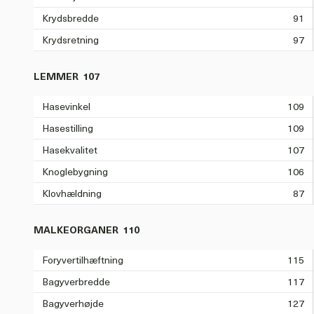
Krydsbredde
91
Krydsretning
97
LEMMER
107
Hasevinkel
109
Hasestilling
109
Hasekvalitet
107
Knoglebygning
106
Klovhældning
87
MALKEORGANER
110
Foryvertilhæftning
115
Bagyverbredde
117
Bagyverhøjde
127