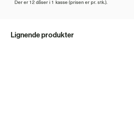
Der er 12 dåser i 1 kasse (prisen er pr. stk.).
Der kan vælges mellem farverne blå, rød og grøn.
Anvendelse:
Lignende produkter
Spray farven på det ønskede område.
Efter brug vendes spraydåsen på hoved og der trykkes p
til
På denne måde tømmes dysen for farverester, og produ
100106 FARVESPRAY MÆRKESPRAY.PDF