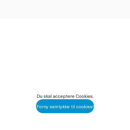
å dysen, så dysen ikke lukker
ktets levetid forlænges
DOWNLOAD PDF
Du skal acceptere Cookies.
Forny samtykke til cookies!