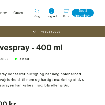
Bestil
nter
Om os
inseminør
Søg
Log ind
Kurv
+45 30 38 00 29
Log ind med det samme
vespray - 400 ml
100106
På lager
ray der tørrer hurtigt og har lang holdbarhed
vejrforhold, til nem og hurtigt mærkning af dyr.
rayen kan købes i rød, blå eller grøn.
00 kr.