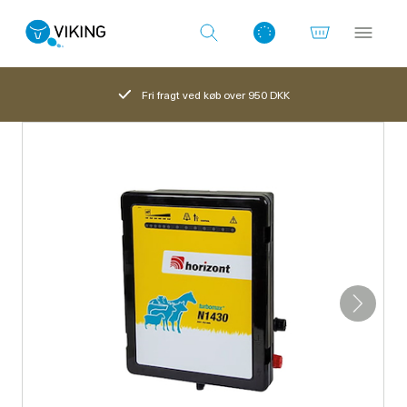
Fri fragt ved køb over 950 DKK
Log ind med det samme