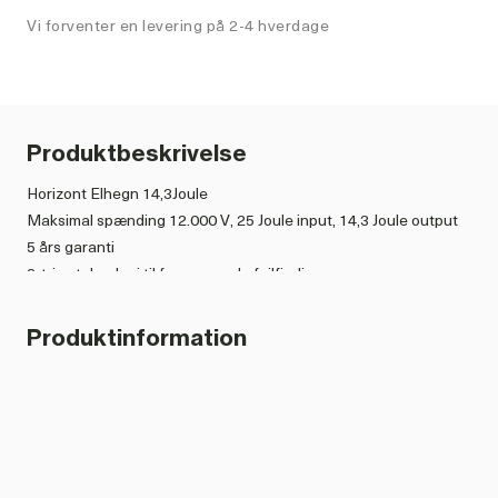
Vi forventer en levering på 2-4 hverdage
Produktbeskrivelse
Horizont Elhegn 14,3Joule
Maksimal spænding 12.000 V, 25 Joule input, 14,3 Joule output
5 års garanti
2-trins teknologi til fremragende fejlfinding
Enorme ydeevne til store områder
Den kraftfulde 2-trins teknologi for mere sikkerhed
Produktinformation
Klar akustisk og visuel alarmfunktion for optimal sikkerhed
Kabinettet er UV-bestandigt, stænksikkert og olieafvisende
Intelligent impulsstyring for maksimal sikkerhed