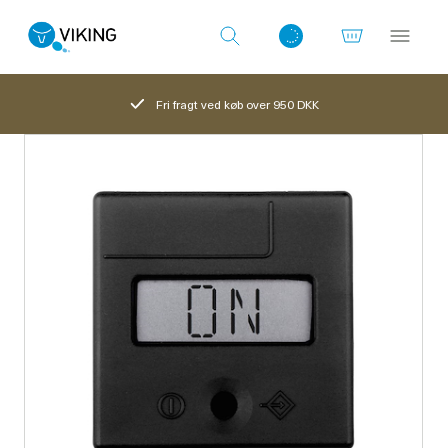
Fri fragt ved køb over 950 DKK
Log ind med det samme