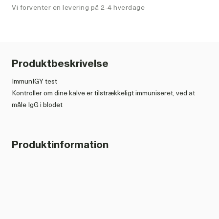
Vi forventer en levering på 2-4 hverdage
Produktbeskrivelse
ImmunIGY test
Kontroller om dine kalve er tilstrækkeligt immuniseret, ved at
måle IgG i blodet
Cube Reader – aflæser LDF-testen og konverterer
farveintensiteten til koncentrationen af råmælksantistoffer.
Produktinformation
ImmunIGY test 10 stk. varenr. 102419
ImmunIGY Lancet varenr. 102420
ImmunIGY Kabillærrør varenr. 102421