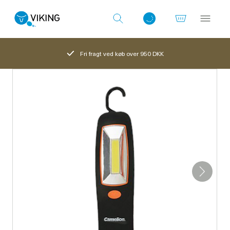
Fri fragt ved køb over 950 DKK
Log ind med det samme