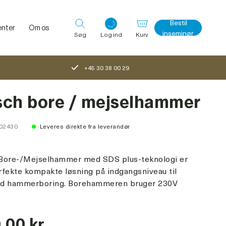
Bestil
nter
Om os
inseminør
Søg
Log ind
Kurv
+45 30 38 00 29
Log ind med det samme
ch bore / mejselhammer
102430
Leveres direkte fra leverandør
Bore-/Mejselhammer med SDS plus-teknologi er
fekte kompakte løsning på indgangsniveau til
uld hammerboring. Borehammeren bruger 230V
,00 kr.