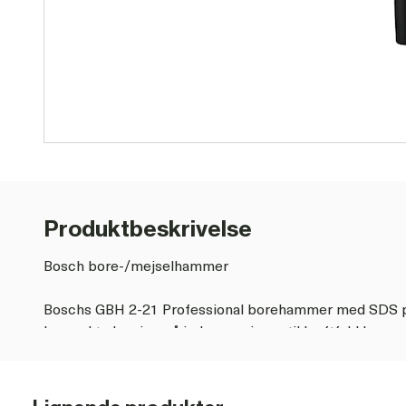
Produktbeskrivelse
Bosch bore-/mejselhammer
Boschs GBH 2-21 Professional borehammer med SDS pl
kompakte løsning på indgangsniveau til kraftfuld hamm
W-motor og en slagenergi på 2,0 J sikrer effektiv ham
diameter op til 21 mm. Med denne kompakte borehamm
hammerboring inden for rækkevidde. Alsidighed og over