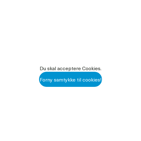
g, boring og mejsling. Denne
k.
er effektiv hammerboring i
ch hammerboring inden for
g og mejsling sikrer
Du skal acceptere Cookies.
Forny samtykke til cookies!