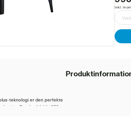
Inkl. mom
Vælg
Produktinformatio
us-teknologi er den perfekte
erboring. Den kraftfulde 720
merboring i beton med en
er er professionel Bosch
bevisende resultater sikres