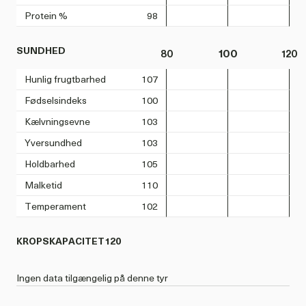
Protein %
98
SUNDHED
80
100
120
Hunlig frugtbarhed
107
Fødselsindeks
100
Kælvningsevne
103
Yversundhed
103
Holdbarhed
105
Malketid
110
Temperament
102
KROPSKAPACITET
120
Ingen data tilgængelig på denne tyr