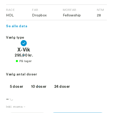
RACE
FAR
MORFAR
NTM
HOL
Dropbox
Fellowship
28
Se alle data
Vælg type
X-Vik
295,00 kr.
På lager
Vælg antal doser
5 doser
10 doser
24 doser
-
Inkl. moms –