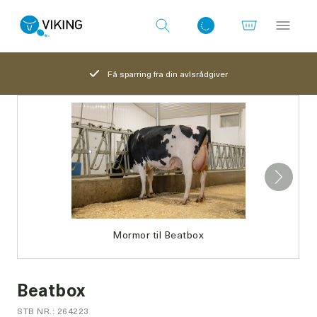
Få sparring fra din avlsrådgiver
Log ind med det samme
Mormor til Beatbox
Beatbox
STB NR.: 264223