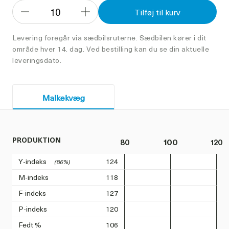
10
Tilføj til kurv
Formindsk
Forøg
antal
antal
Levering foregår via sædbilsruterne. Sædbilen kører i dit
område hver 14. dag. Ved bestilling kan du se din aktuelle
leveringsdato.
Malkekvæg
PRODUKTION
80
100
120
Y-indeks
124
(86%)
M-indeks
118
F-indeks
127
P-indeks
120
Fedt %
106