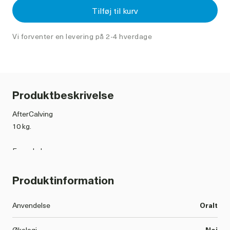
Tilføj til kurv
Vi forventer en levering på 2-4 hverdage
Produktbeskrivelse
AfterCalving
10 kg.
Egenskaber:
- Ved at tilbyde koen ekstra væske efter indtagelsen af
AfterCalving, gerne 20-40 liter lunt vand, mindskes risikoen
Produktinformation
desuden for løbedrejning
- Dækkes koen ind i forhold til energi og væske kort tid efter
Anvendelse
Oralt
kælvning, mindskes desuden risikoen for tilbageholdt efterbyrd
Økologi
Nej