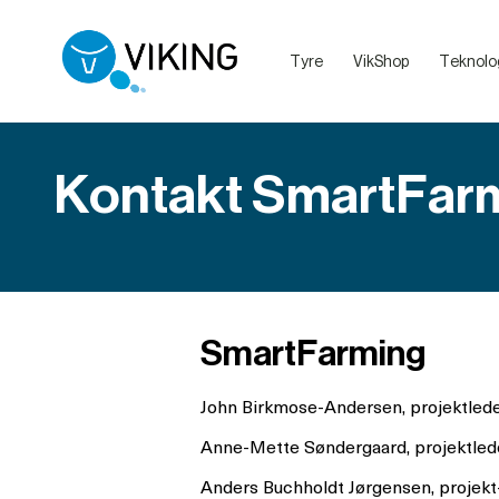
Tyre
VikShop
Teknolo
Sælg dine dyr med VikingLivestock
Debatretningslinjer på VikingDanmarks sociale medier
Kontakt SmartFar
SmartFarming
John Birkmose-Andersen, projektled
Anne-Mette Søndergaard, projektlede
Anders Buchholdt Jørgensen, projekt