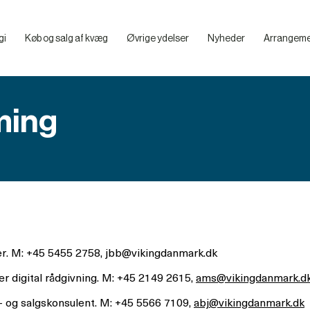
gi
Køb og salg af kvæg
Øvrige ydelser
Nyheder
Arrangeme
Billeder – VikingDanmarks Mediebibliotek
Hvad skal du overveje, før du køber en klovboks
Præsentation af de enkelte klovbokse
Praktiske tips til smittebeskyttelse og artikler
ming
er. M: +45 5455 2758, jbb@vikingdanmark.dk
r digital rådgivning. M: +45 2149 2615,
ams@vikingdanmark.d
- og salgskonsulent. M: +45 5566 7109,
abj@vikingdanmark.dk