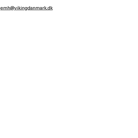
.
emh@vikingdanmark.dk