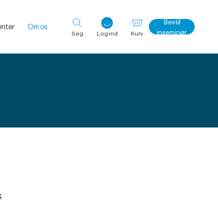
Bestil
nter
Om os
inseminør
Søg
Log ind
Kurv
Log ind med det samme
k