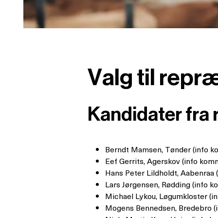
Valg til rep
Kandidater fra 
Berndt Mamsen, Tønder (info 
Eef Gerrits, Agerskov (info kom
Hans Peter Lildholdt, Aabenraa 
Lars Jørgensen, Rødding (info 
Michael Lykou, Løgumkloster (i
Mogens Bennedsen, Bredebro (