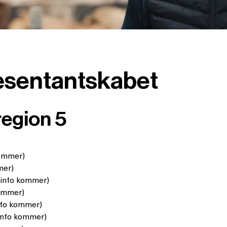
ræsentantskabet
region 5
kommer)
mer)
(info kommer)
kommer)
nfo kommer)
info kommer)