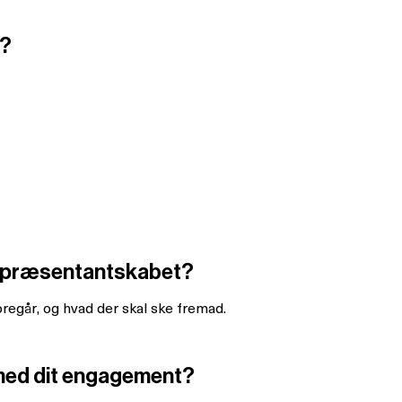
g?
l Repræsentantskabet?
foregår, og hvad der skal ske fremad.
med dit engagement?