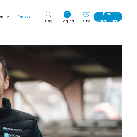
Bestil
nter
Om os
inseminør
Søg
Log ind
Kurv
Log ind med det samme