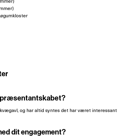
kommer)
ommer)
Løgumkloster
ter
l Repræsentantskabet?
kvægavl, og har altid syntes det har været interessant
med dit engagement?