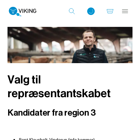
Log ind med det samme
Valg til
repræsentantskabet
Kandidater fra region 3
Bent Klausholt, Vinderup (info kommer)