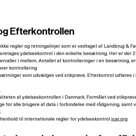
og Efterkontrollen
ække regler og retningslinjer som er vedtaget af Landbrug & 
l foretages ydelseskontrol i den enkelte besætning. Her er der 
ntervaller i mellem. Antallet af kontrolleringer i en besætning,
hver kontrollering
esætninger som udvælges ved stikprøve. Efterkontrol udføres
.
aliteten af ydelseskontrollen i Danmark. Formålet ved stikprøvek
igtige for alle brugere af data i forbindelse med rådgivning, sam
r.
 henhold til internationale regler for ydelseskontrol
icar.org