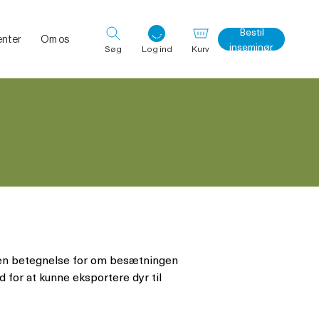
Bestil
nter
Om os
inseminør
Søg
Log ind
Kurv
Log ind med det samme
er en betegnelse for om besætningen
 for at kunne eksportere dyr til