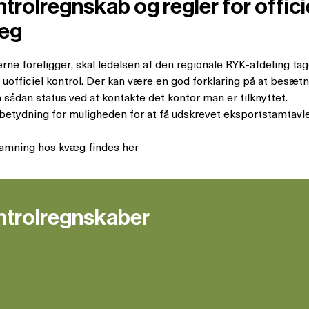
rolregnskab og regler for officie
væg
rne foreligger, skal ledelsen af den regionale RYK-afdeling tag
 uofficiel kontrol. Der kan være en god forklaring på at besætni
 sådan status ved at kontakte det kontor man er tilknyttet.
t betydning for muligheden for at få udskrevet eksportstamtav
fstamning hos kvæg findes her
ntrolregnskaber