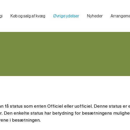
gi
Køb og salg af kvæg
Øvrige ydelser
Nyheder
Arrangeme
Billeder – VikingDanmarks Mediebibliotek
Hvad skal du overveje, før du køber en klovboks
Præsentation af de enkelte klovbokse
Praktiske tips til smittebeskyttelse og artikler
an få status som enten Officiel eller uofficiel. Denne status 
er. Den enkelte status har betydning for besætningens mulighed
rene i besætningen.