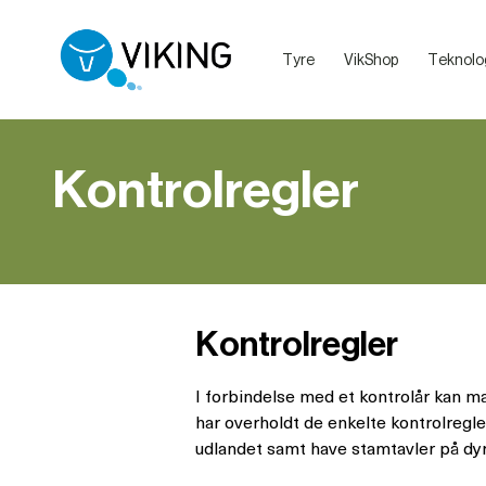
Tyre
VikShop
Teknolo
Sælg dine dyr med VikingLivestock
Debatretningslinjer på VikingDanmarks sociale medier
Kontrolregler
Kontrolregler
I forbindelse med et kontrolår kan m
har overholdt de enkelte kontrolregl
udlandet samt have stamtavler på dy