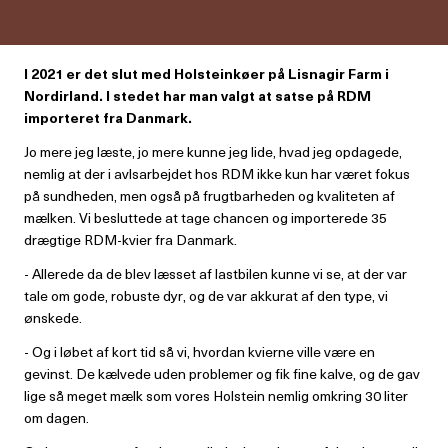
I 2021 er det slut med Holsteinkøer på Lisnagir Farm i
Nordirland. I stedet har man valgt at satse på RDM
importeret fra Danmark.
Jo mere jeg læste, jo mere kunne jeg lide, hvad jeg opdagede,
nemlig at der i avlsarbejdet hos RDM ikke kun har været fokus
på sundheden, men også på frugtbarheden og kvaliteten af
mælken. Vi besluttede at tage chancen og importerede 35
drægtige RDM-kvier fra Danmark.
- Allerede da de blev læsset af lastbilen kunne vi se, at der var
tale om gode, robuste dyr, og de var akkurat af den type, vi
ønskede.
- Og i løbet af kort tid så vi, hvordan kvierne ville være en
gevinst. De kælvede uden problemer og fik fine kalve, og de gav
lige så meget mælk som vores Holstein nemlig omkring 30 liter
om dagen.