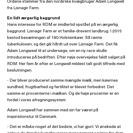
Ordene stammer fra den nordirske kvægbruger Adam Longwell
fra Lisnagir Farm.
En lidt ærgerlig baggrund
Hans interesse for RDM er imidlertid opstået på en ærgerlig
baggrund. Lisnagir Farm er et familie-drevent landbrug. I 2015
bestod besætningen af 180 Holsteinkøer. Så ramte
tuberkulosen, og det gik hårdt ud over Lisnagir Farm. Det fik
Adam Longweel til at undersøge, om en ny race skulle
introduceres på bedriften. Efter nøje overvejelse faldt valget på
RDM. Her fem år efter er Longwell mildest talt godt tilfreds med
beslutningen.
- Der bliver produceret samme mængde mælk, men køernes
sundhed, frugtbarhed og fertilitet er blevet forbedret. Det
samme er procenterne i mælken. Og de høje procenter er en
fordel i vores afregningssystem.
Adam Longwell har sammen med sin far været på
inspirationstur til Danmark.
- Det er måske noget af det bedste, vi har gjort. Vi ønskede at
opleve de danske kvægbrugeres management og lære fra dem,