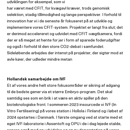
udviklingen for eksempel, som vi
har været med CFIT, for kvægavl kræver, trods genomisk
selektion, stadig tålmodighed og lange perspektiver. I forhold til
innovation har vi i de seneste år fokuseret på at udvikle og
implementere vores CFIT-system. Projektet er langt fra slut; det
er derimod accelereret og udvidet med CFIT-vægtkamera, fordi
der er så meget at hente for jer i form af sparede foderudgifter
og også i forhold til den store CO2-debat i samfundet.
Sideløbende arbejdes der intenst på projekter, der sigter mod at
avle køer, der udleder mindre metan
Hollandsk samarbejde om IVF
Et af vores andre helt store fokusområder er sikring af adgang
til de bedste gener via et større Embryo-program. Det skal
samtidig ses som en brik i at være en aktiv spiller på den
bioteknologiske front. I sommeren 2023 insourcede vi IVF (In
Vitro Fertilisering) på vores station i Hollola i Finland og i løbet af
2024 opstartes i Danmark. I første omgang ved at starte med et
eget IVF-laboratorie i Assentoft og OPU i de i dag lejede stalde,
senere også med en udvidelse og en ny donorstation på vores