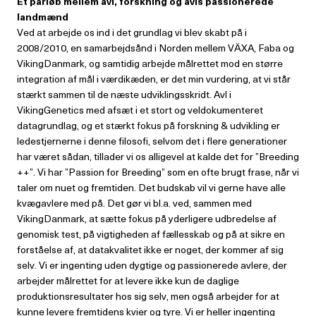
Et parløb mellem avl, forskning
og avls passionerede
landmænd
Ved at arbejde os ind i det grundlag vi blev skabt på i
2008/2010, en samarbejdsånd i Norden mellem VÄXA, Faba og
VikingDanmark, og samtidig arbejde målrettet mod en større
integration af mål i værdikæden, er det min vurdering, at vi står
stærkt sammen til de næste udviklingsskridt. Avl i
VikingGenetics med afsæt i et stort og veldokumenteret
datagrundlag, og et stærkt fokus på forskning & udvikling er
ledestjernerne i denne filosofi, selvom det i flere generationer
har været sådan, tillader vi os alligevel at kalde det for ”Breeding
++”. Vi har ”Passion for Breeding” som en ofte brugt frase, når vi
taler om nuet og fremtiden. Det budskab vil vi gerne have alle
kvægavlere med på. Det gør vi bl.a. ved, sammen med
VikingDanmark, at sætte fokus på yderligere udbredelse af
genomisk test, på vigtigheden af fællesskab og på at sikre en
forståelse af, at datakvalitet ikke er noget, der kommer af sig
selv. Vi er ingenting uden dygtige og passionerede avlere, der
arbejder målrettet for at levere ikke kun de daglige
produktionsresultater hos sig selv, men også arbejder for at
kunne levere fremtidens kvier og tyre. Vi er heller ingenting