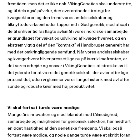
fremtiden, men det er ikke nok. VikingGenetics skal understøtte,
og til dels også påvirke, den overordnede strategi for
kvægsektoren og den trend vores andelsselskaber og
tilknyttede virksomheder tapper ind i. God genetik, med afsæt i
de til enhver tid fastlagte avlsmål i vores nordiske samarbejde,
er grundlaget for vækst og udvikling af kvægerhvervet, og en
ekstrem vigtig del af den ”kontrakt” vi i landbruget generelt har
med det omkringliggende samfund. Når vores andelsselskaber
og kvægerhverv bliver presset lige nu på især klimafronten, er
det vores arbejde og ansvar i VikingGenetics, at strække os til
det yderste for at være det genetikselskab, der avler efter lige
præcist det, uden vi glemmer vores lange historik med avl efter
sunde og robuste køer med høj produktivitet.
Vi skal fortsat turde være modige
Mange års innovation og mod, blandet med tålmodighed,
samarbejde og muligheden for genomisk selektion, har medført
en øget hastighed af den genetiske fremgang. Vi skal også
fortsat være modige, og nogle gange turde være et skridt foran