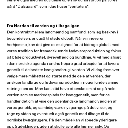
gård "Dalsgaard", som i dag huser ”ventetyre".
Fra Norden til verden og tilbage igen
Den kontrakt mellem landmænd og samfund, som jeg beskrev i
begyndelsen, er også til stede globalt. Når vi innoverer
herhjemme, kan det give os mulighed for at bidrage globalt med
vores tradition for fremadskuende fødevareproduktion og fokus
på både produktivitet, dyrevelfærd og bundlinje. Vi vil med afsæt
i den nordiske agenda i endnu højere grad arbejde for at levere
genetik til de bedste kvæglandbrug i verden. Vi vil dog fremover
vælge mere målrettet og starte med de dele af verden, der
anskuer landbrug og fødevareproduktion i nogenlunde samme
retning som os. Man kan altid have et ønske om at se på hele
verden som en markedsplads for kvæggenetik, men for os
handler det om at vise den udenlandske landmand værdien af
vores genetik, og samtidig være nysgerrige på det vi ser, og
tage ny viden og eventuelt også genetik med tilbage til de
nordiske kvægbrugere. På den måde kan vi speede yderligere
op på udviklingen, uden at skulle avle alle hjørner selv. Og