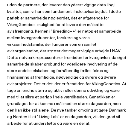
uden de partnere, der leverer den yderst vigtige data i høj
kvalitet, som vi har som fundament i hele avlsarbejdet. I dette
parløb er samarbejde nøgleordet, det er afgørende for
VikingGenetics’ mulighed for at levere den målsatte
avlsfremgang. Kernen i ”Breeding++” er netop et samarbejde
mellem kvægproducenter, forskere og vores
virksomhedsfamilie, der fungerer som en samlet
avlsorganisation, der støtter det meget vigtige arbejde i NAV.
Dette netværk repræsenterer fremtiden for kvægavlen, da øget
samarbejde skaber grobund for yderligere involvering af de
store andelsselskaber, og forhåbentlig fælles fokus og
finansiering af fremtidige, nødvendige og dyrere og dyrere
avlsprojekter. Det er det, der er fremtiden for VikingGenetics. At
tage en endnu større og aktiv rolle i denne udvikling og være
med til at sikre et parløb i hele værdikæden. Genetikken er
grundlaget for at komme i mål med en større dagsorden, men
den kan ikke stå alene. De nye tanker omkring at gøre Danmark
og Norden til et ”Living Lab” er en dagsorden, vi i den grad vil
arbejde for at understøtte og være en del af.