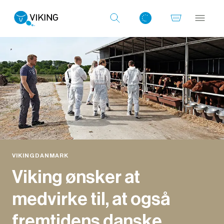
Log ind med det samme
VIKINGDANMARK
Viking ønsker at
medvirke til, at også
fremtidens danske