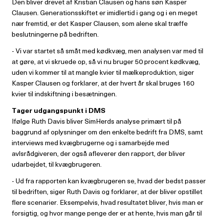
Den bliver drevet af Kristian Clausen og hans søn Kasper
Clausen. Generationsskiftet er imidlertid i gang og i en meget
nær fremtid, er det Kasper Clausen, som alene skal træffe
beslutningerne på bedriften.
- Vi var startet så småt med kødkvæg, men analysen var med til
at gøre, at vi skruede op, så vi nu bruger 50 procent kødkvæg,
uden vi kommer til at mangle kvier til mælkeproduktion, siger
Kasper Clausen og forklarer, at der hvert år skal bruges 160
kvier til indskiftning i besætningen.
Tager udgangspunkt i DMS
Ifølge Ruth Davis bliver SimHerds analyse primært til på
baggrund af oplysninger om den enkelte bedrift fra DMS, samt
interviews med kvægbrugerne og i samarbejde med
avlsrådgiveren, der også afleverer den rapport, der bliver
udarbejdet, til kvægbrugeren.
- Ud fra rapporten kan kvægbrugeren se, hvad der bedst passer
til bedriften, siger Ruth Davis og forklarer, at der bliver opstillet
flere scenarier. Eksempelvis, hvad resultatet bliver, hvis man er
forsigtig, og hvor mange penge der er at hente, hvis man går til