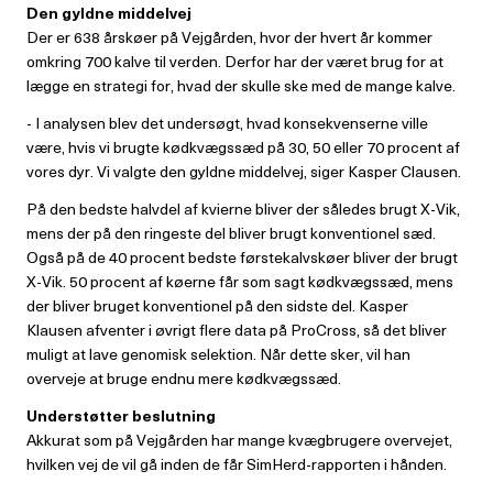
Den gyldne middelvej
Der er 638 årskøer på Vejgården, hvor der hvert år kommer
omkring 700 kalve til verden. Derfor har der været brug for at
lægge en strategi for, hvad der skulle ske med de mange kalve.
- I analysen blev det undersøgt, hvad konsekvenserne ville
være, hvis vi brugte kødkvægssæd på 30, 50 eller 70 procent af
vores dyr. Vi valgte den gyldne middelvej, siger Kasper Clausen.
På den bedste halvdel af kvierne bliver der således brugt X-Vik,
mens der på den ringeste del bliver brugt konventionel sæd.
Også på de 40 procent bedste førstekalvskøer bliver der brugt
X-Vik. 50 procent af køerne får som sagt kødkvægssæd, mens
der bliver bruget konventionel på den sidste del. Kasper
Klausen afventer i øvrigt flere data på ProCross, så det bliver
muligt at lave genomisk selektion. Når dette sker, vil han
overveje at bruge endnu mere kødkvægssæd.
Understøtter beslutning
Akkurat som på Vejgården har mange kvægbrugere overvejet,
hvilken vej de vil gå inden de får SimHerd-rapporten i hånden.