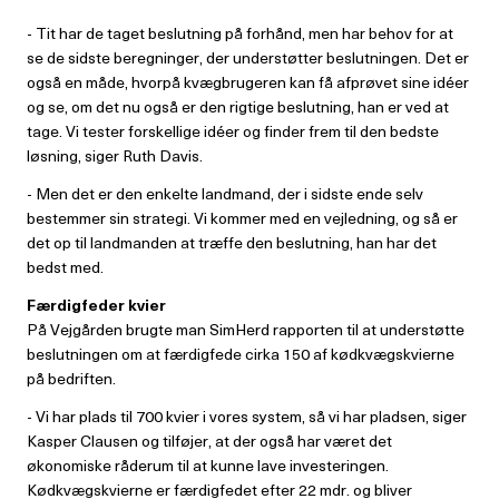
- Tit har de taget beslutning på forhånd, men har behov for at
se de sidste beregninger, der understøtter beslutningen. Det er
også en måde, hvorpå kvægbrugeren kan få afprøvet sine idéer
og se, om det nu også er den rigtige beslutning, han er ved at
tage. Vi tester forskellige idéer og finder frem til den bedste
løsning, siger Ruth Davis.
- Men det er den enkelte landmand, der i sidste ende selv
bestemmer sin strategi. Vi kommer med en vejledning, og så er
det op til landmanden at træffe den beslutning, han har det
bedst med.
Færdigfeder kvier
På Vejgården brugte man SimHerd rapporten til at understøtte
beslutningen om at færdigfede cirka 150 af kødkvægskvierne
på bedriften.
- Vi har plads til 700 kvier i vores system, så vi har pladsen, siger
Kasper Clausen og tilføjer, at der også har været det
økonomiske råderum til at kunne lave investeringen.
Kødkvægskvierne er færdigfedet efter 22 mdr. og bliver