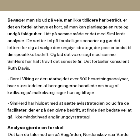
Bevæger man sig ud på veje, man ikke tidligere har betrådt, er
det en fordel at have et kort, så man kan planlægge en rute og
undgå faldgruber. Lidt på samme måde er det med SimHerds
analyser. De sætter tal på forskellige scenarier og gør det
lettere for dig at vælge den ungdyr-strategi, der passer bedst til
din specifikke bedrift. Og lad det være sagt med samme.
SimHerd har haft travlt det seneste år. Det fortæller konsulent
Ruth Davis.
- Bare i Viking er der udarbejdet over 500 besætningsanalyser,
hvor størstedelen af beregningerne handlede om brug af
kødkvæg på malkekvæg, siger hun og tilføjer:
- SimHerd har hjulpet med at sætte avlsstrategien og ud fra de
faciliteter, der er på den givne bedrift, at finde den bedste vej at
gå. Ikke mindst hvad angår ungdyrstrategi.
Analyse gjorde en forskel
Det kan de tale med om på Vejgården, Nordenskov nær Varde.