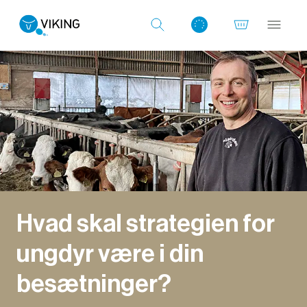
Log ind med det samme
Hvad skal strategien for
ungdyr være i din
besætninger?