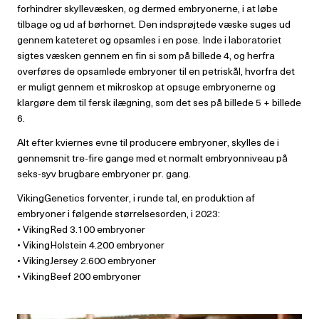
forhindrer skyllevæsken, og dermed embryonerne, i at løbe
tilbage og ud af børhornet. Den indsprøjtede væske suges ud
gennem kateteret og opsamles i en pose. Inde i laboratoriet
sigtes væsken gennem en fin si som på billede 4, og herfra
overføres de opsamlede embryoner til en petriskål, hvorfra det
er muligt gennem et mikroskop at opsuge embryonerne og
klargøre dem til fersk ilægning, som det ses på billede 5 + billede
6.
Alt efter kviernes evne til producere embryoner, skylles de i
gennemsnit tre-fire gange med et normalt embryonniveau på
seks-syv brugbare embryoner pr. gang.
VikingGenetics forventer, i runde tal, en produktion af
embryoner i følgende størrelsesorden, i 2023:
• VikingRed 3.100 embryoner
• VikingHolstein 4.200 embryoner
• VikingJersey 2.600 embryoner
• VikingBeef 200 embryoner