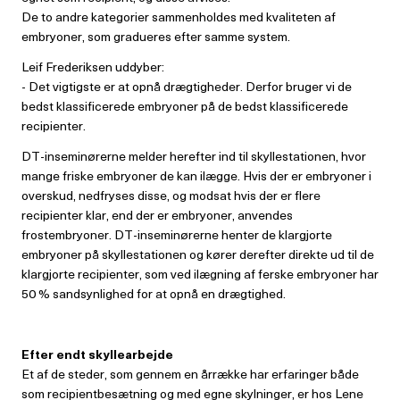
De to andre kategorier sammenholdes med kvaliteten af
embryoner, som gradueres efter samme system.
Leif Frederiksen uddyber:
- Det vigtigste er at opnå drægtigheder. Derfor bruger vi de
bedst klassificerede embryoner på de bedst klassificerede
recipienter.
DT-inseminørerne melder herefter ind til skyllestationen, hvor
mange friske embryoner de kan ilægge. Hvis der er embryoner i
overskud, nedfryses disse, og modsat hvis der er flere
recipienter klar, end der er embryoner, anvendes
frostembryoner. DT-inseminørerne henter de klargjorte
embryoner på skyllestationen og kører derefter direkte ud til de
klargjorte recipienter, som ved ilægning af ferske embryoner har
50 % sandsynlighed for at opnå en drægtighed.
Efter endt skyllearbejde
Et af de steder, som gennem en årrække har erfaringer både
som recipientbesætning og med egne skylninger, er hos Lene