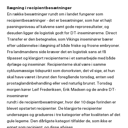
Ilægning i recipientbesætninger
En række besætninger rundt om i landet fungerer som
recipientbesætninger - det er besætninger, som har et højt
pasningsniveau af kalvene samt gode reproresultater, og
desuden ligger de logistisk godt for DT-inseminørerne. Direct
Transfer er den betegnelse, som Vikings inseminører bærer
efter uddannelse i ilægning af både friske og frosne embryoner.
Fra landmandens side kræver det en logistisk sans at få
tilpasset og klargjort recipienterne i et samarbejde med både
dyrlæge og inseminør. Recipienterne skal være i samme
cyklusmæssige tidspunkt som donorkvien, det vil sige, at hun
skal have været i brunst den foregående torsdag, enten ved
prostaglandinbehandling eller ved naturlig brunst. Torsdag
morgen kører Leif Frederiksen, Erik Madsen og de andre DT-
inseminører
rundt i de recipientbesætninger, hvor der 10 dage forinden er
blevet opstartet recipienter. De klargjorte recipienter
undersøges og gradueres i tre kategorier efter kvaliteten af det
gule legeme. Den dårligste kategori tilfalder de, som ikke er
egnet som recipient, og disse afvises.