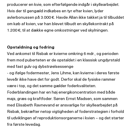
producerer en kvie, som efterfølgende indgår i skyllearbejdet.
Hvis der til gengæld indkøbes en tyr efter kvien, lyder
avlerbonussen på 3.000 €. Havde Allan ikke takket ja til tilbuddet
om køb af kvien, var han blevet tilbudt en skyllekontrakt på
1.200 €, til at dække egne omkostninger ved skylningen.
Opstaldning og fodring
Ved ankomst til Risbak er kvierne omkring 6 mdr., og perioden
frem mod puberteten er de opstaldet i en klassisk ungdyrstald
med fast gulv og dybstrøelsessenge
- og ifølge fodermester, Jens Lihme, kan kvierne i deres første
leveår ikke have det for godt. Derfor skal de fysiske rammer
være i top, og det samme gælder foderkvaliteten.
Foderblandingen har en høj energikoncentration med både
majs, græs og kraftfoder. Søren Ernst Madsen, som sammen
med Elisabeth Ravnevand er ansvarlige for skyllearbejdet på
Risbak, bekræfter netop vigtigheden af foderstrategien i forhold
til udviklingen af reproduktionsorganerne i kvien – og det starter
fra første levedag.