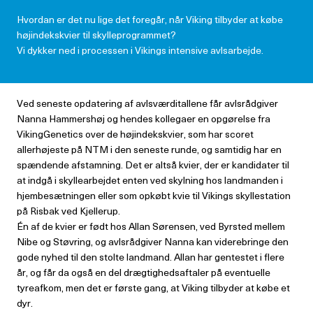
Hvordan er det nu lige det foregår, når Viking tilbyder at købe
højindekskvier til skylleprogrammet?
Vi dykker ned i processen i Vikings intensive avlsarbejde.
Ved seneste opdatering af avlsværditallene får avlsrådgiver
Nanna Hammershøj og hendes kollegaer en opgørelse fra
VikingGenetics over de højindekskvier, som har scoret
allerhøjeste på NTM i den seneste runde, og samtidig har en
spændende afstamning. Det er altså kvier, der er kandidater til
at indgå i skyllearbejdet enten ved skylning hos landmanden i
hjembesætningen eller som opkøbt kvie til Vikings skyllestation
på Risbak ved Kjellerup.
Én af de kvier er født hos Allan Sørensen, ved Byrsted mellem
Nibe og Støvring, og avlsrådgiver Nanna kan viderebringe den
gode nyhed til den stolte landmand. Allan har gentestet i flere
år, og får da også en del drægtighedsaftaler på eventuelle
tyreafkom, men det er første gang, at Viking tilbyder at købe et
dyr.