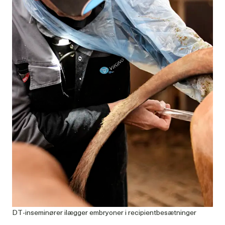
DT-inseminører ilægger embryoner i recipientbesætninger