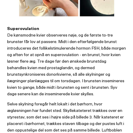
Superovulation
De kønsmodne kvier observeres nøje, og de første to-tre
brunster får lov at passere. Midt i den efterfølgende brunst
introduceres det follikelstimulerende hormon FSH, både morgen
og aften for at opnå en superovulation - en brunst, hvor kvien
løsner flere æg. Tre dage før den ønskede brunstdag
behandles kvien med prostaglandin, og dermed
brunstsynkroniseres donorkvierne, så alle skylninger og
ilægninger planlægges til om torsdagen. I brunsten insemineres
kvien to gange, både midt i brunsten og sent i brunsten. Syv
dage senere kan de inseminerede kvier skylles.
Selve skylning foregår helt lokalt i det børhorn, hvor
ægløsningen har fundet sted. Skyllekateteret trækkes over en
styrestav, som det ses i højre side på billede 3. Når kateteret er
placeret i børhornet, trækkes staven tilbage og der pustes luft i
den oppustelige del som det ses på samme billede. Luftboblen