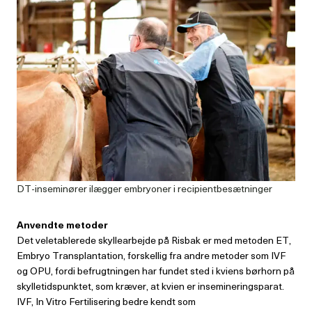
DT-inseminører ilægger embryoner i recipientbesætninger
Anvendte metoder
Det veletablerede skyllearbejde på Risbak er med metoden ET,
Embryo Transplantation, forskellig fra andre metoder som IVF
og OPU, fordi befrugtningen har fundet sted i kviens børhorn på
skylletidspunktet, som kræver, at kvien er insemineringsparat.
IVF, In Vitro Fertilisering bedre kendt som