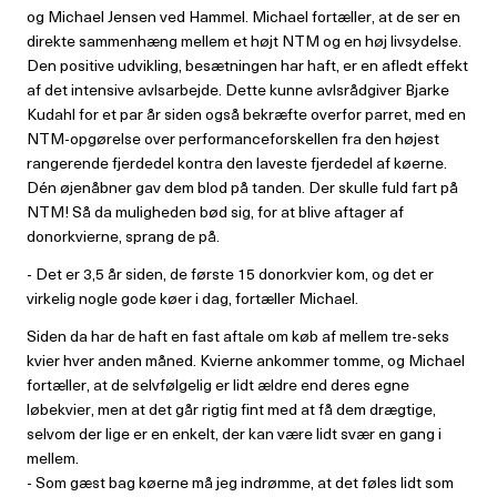
og Michael Jensen ved Hammel. Michael fortæller, at de ser en
direkte sammenhæng mellem et højt NTM og en høj livsydelse.
Den positive udvikling, besætningen har haft, er en afledt effekt
af det intensive avlsarbejde. Dette kunne avlsrådgiver Bjarke
Kudahl for et par år siden også bekræfte overfor parret, med en
NTM-opgørelse over performanceforskellen fra den højest
rangerende fjerdedel kontra den laveste fjerdedel af køerne.
Dén øjenåbner gav dem blod på tanden. Der skulle fuld fart på
NTM! Så da muligheden bød sig, for at blive aftager af
donorkvierne, sprang de på.
- Det er 3,5 år siden, de første 15 donorkvier kom, og det er
virkelig nogle gode køer i dag, fortæller Michael.
Siden da har de haft en fast aftale om køb af mellem tre-seks
kvier hver anden måned. Kvierne ankommer tomme, og Michael
fortæller, at de selvfølgelig er lidt ældre end deres egne
løbekvier, men at det går rigtig fint med at få dem drægtige,
selvom der lige er en enkelt, der kan være lidt svær en gang i
mellem.
- Som gæst bag køerne må jeg indrømme, at det føles lidt som