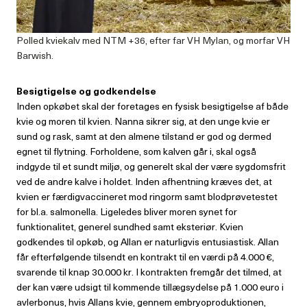
Polled kviekalv med NTM +36, efter far VH Mylan, og morfar VH
Barwish.
Besigtigelse og godkendelse
Inden opkøbet skal der foretages en fysisk besigtigelse af både
kvie og moren til kvien. Nanna sikrer sig, at den unge kvie er
sund og rask, samt at den almene tilstand er god og dermed
egnet til flytning. Forholdene, som kalven går i, skal også
indgyde til et sundt miljø, og generelt skal der være sygdomsfrit
ved de andre kalve i holdet. Inden afhentning kræves det, at
kvien er færdigvaccineret mod ringorm samt blodprøvetestet
for bl.a. salmonella. Ligeledes bliver moren synet for
funktionalitet, generel sundhed samt eksteriør. Kvien
godkendes til opkøb, og Allan er naturligvis entusiastisk. Allan
får efterfølgende tilsendt en kontrakt til en værdi på 4.000 €,
svarende til knap 30.000 kr. I kontrakten fremgår det tilmed, at
der kan være udsigt til kommende tillægsydelse på 1.000 euro i
avlerbonus, hvis Allans kvie, gennem embryoproduktionen,