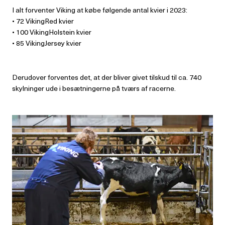
I alt forventer Viking at købe følgende antal kvier i 2023:
• 72 VikingRed kvier
• 100 VikingHolstein kvier
• 85 VikingJersey kvier
Derudover forventes det, at der bliver givet tilskud til ca. 740
skylninger ude i besætningerne på tværs af racerne.