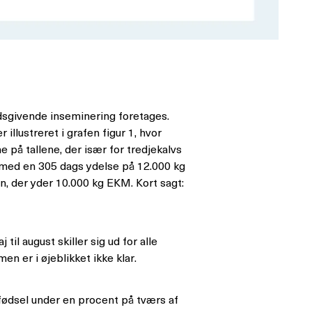
edsgivende inseminering foretages.
llustreret i grafen figur 1, hvor
 på tallene, der især for tredjekalvs
o med en 305 dags ydelse på 12.000 kg
oen, der yder 10.000 kg EKM. Kort sagt:
il august skiller sig ud for alle
n er i øjeblikket ikke klar.
gefødsel under en procent på tværs af