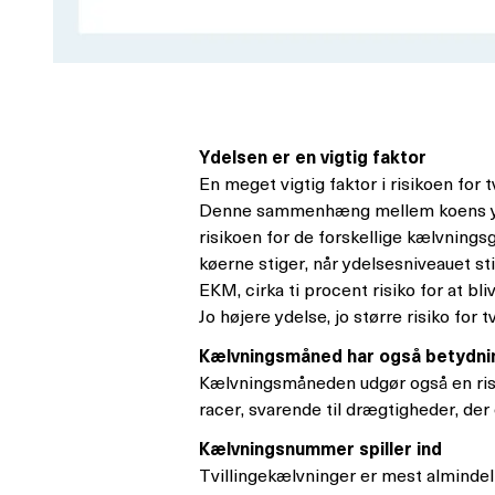
Ydelsen er en vigtig faktor
En meget vigtig faktor i risikoen for
Denne sammenhæng mellem koens ydelse 
risikoen for de forskellige kælvnings
køerne stiger, når ydelsesniveauet s
EKM, cirka ti procent risiko for at bl
Jo højere ydelse, jo større risiko for 
Kælvningsmåned har også betydni
Kælvningsmåneden udgør også en risikof
racer, svarende til drægtigheder, der 
Kælvningsnummer spiller ind
Tvillingekælvninger er mest almindeli