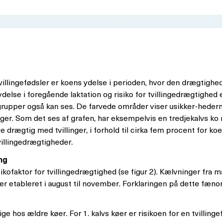
 tvillingefødsler er koens ydelse i perioden, hvor den drægtigh
i foregående laktation og risiko for tvillingedrægtighed er i
grupper også kan ses. De farvede områder viser usikker-hederne
tiger. Som det ses af grafen, har eksempelvis en tredjekalvs k
ive drægtig med tvillinger, i forhold til cirka fem procent for k
tvillingedrægtigheder.
ng
aktor for tvillingedrægtighed (se figur 2). Kælvninger fra maj t
er etableret i august til november. Forklaringen på dette fænome
ge hos ældre køer. For 1. kalvs køer er risikoen for en tvillin