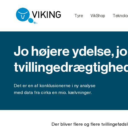
Tyre
VikShop
Teknolo
Sælg dine dyr med VikingLivestock
Debatretningslinjer på VikingDanmarks sociale medier
Jo højere ydelse, jo
tvillingedrægtighe
Det er en af konklusionerne i ny analyse
med data fra cirka en mio. kælvninger.
Der bliver flere og flere tvillingefød