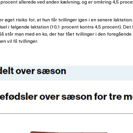
re procent allerede ved anden kælvning, og er omkring 4,5 procent
er øget risiko for, at hun får tvillinger igen i en senere laktati
ødsel i følgende laktation (10,1 procent kontra 4,5 procent). Det
å står man med en ko, der har fået tvillinger i den foregående l
n vil få tvillinger.