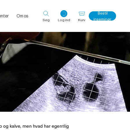
Bestil
nter
Om os
inseminør
Søg
Log ind
Kurv
Log ind med det samme
 ko og kalve, men hvad har egentlig