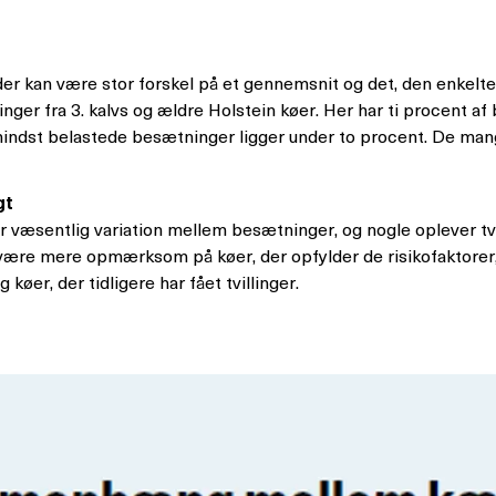
 der kan være stor forskel på et gennemsnit og det, den enkelt
ninger fra 3. kalvs og ældre Holstein køer. Her har ti procent 
 mindst belastede besætninger ligger under to procent. De mang
gt
r væsentlig variation mellem besætninger, og nogle oplever tvi
være mere opmærksom på køer, der opfylder de risikofaktorer,
køer, der tidligere har fået tvillinger.