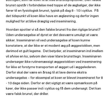
brunst opstår i forbindelse med toppe af de ægbølger, der ikke
fører til en fysiologisk brunst, typisk på dag 8 - 10 i cyklus. På
det tidspunkt vil koen ikke have en ægløsning og derfor ingen
mulighed for at blive drægtig ved inseminering.
Hvordan spotter vi så den falske brunst fra den rigtige brunst?
Uden undersøgelse af dyret er det desværre umuligt at være
sikker. Inseminøren vil ved undersøgelse af koen kunne
konstatere, at der ikke er et modent æg på æggestokken, men
derimod et gult legeme. Det betyder, at inseminøren ind imellem
vil afvise en ko, selvom den viser klare brunsttegn. Inseminøren
undersøger ikke rutinemæssigt æggestokken ved inseminering
for ikke at forstyrre transporten af ægget ud i æggelederen.
Derfor skal der være en årsag til at lave denne ekstra
undersøgelse – for eksempel at koen er blevet insemineret for 8
- 10 dage siden. Derfor er det vigtigt at være opmærksom på
køer, der ikke passer ind i cyklus og få dem undersøgt. Det kan
være falsk brunst, der driller.