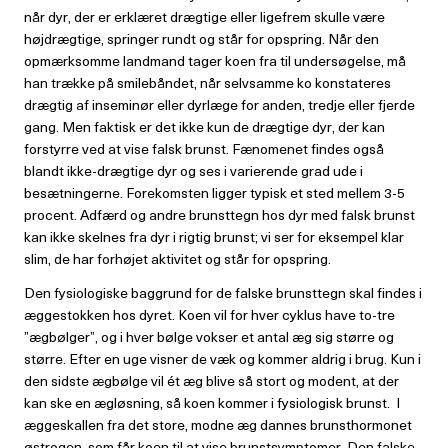
når dyr, der er erklæret drægtige eller ligefrem skulle være
højdrægtige, springer rundt og står for opspring. Når den
opmærksomme landmand tager koen fra til undersøgelse, må
han trække på smilebåndet, når selvsamme ko konstateres
drægtig af inseminør eller dyrlæge for anden, tredje eller fjerde
gang. Men faktisk er det ikke kun de drægtige dyr, der kan
forstyrre ved at vise falsk brunst. Fænomenet findes også
blandt ikke-drægtige dyr og ses i varierende grad ude i
besætningerne. Forekomsten ligger typisk et sted mellem 3-5
procent. Adfærd og andre brunsttegn hos dyr med falsk brunst
kan ikke skelnes fra dyr i rigtig brunst; vi ser for eksempel klar
slim, de har forhøjet aktivitet og står for opspring.
Den fysiologiske baggrund for de falske brunsttegn skal findes i
æggestokken hos dyret. Koen vil for hver cyklus have to-tre
”ægbølger”, og i hver bølge vokser et antal æg sig større og
større. Efter en uge visner de væk og kommer aldrig i brug. Kun i
den sidste ægbølge vil ét æg blive så stort og modent, at der
kan ske en ægløsning, så koen kommer i fysiologisk brunst. I
æggeskallen fra det store, modne æg dannes brunsthormonet
østrogen, som får koen til at vise brunstsymptomer. Den falske