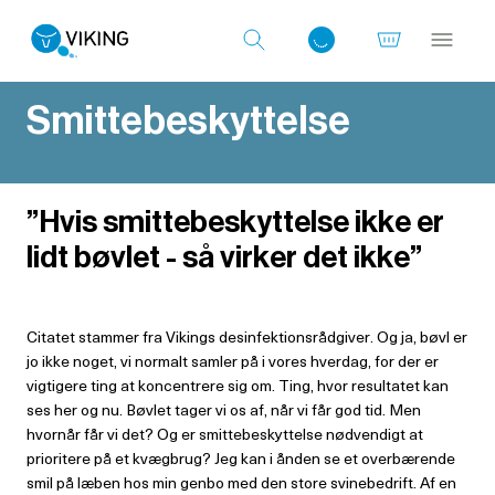
Smittebeskyttelse
Log ind med det samme
”Hvis smittebeskyttelse ikke er
lidt bøvlet - så virker det ikke”
Citatet stammer fra Vikings desinfektionsrådgiver. Og ja, bøvl er
jo ikke noget, vi normalt samler på i vores hverdag, for der er
vigtigere ting at koncentrere sig om. Ting, hvor resultatet kan
ses her og nu. Bøvlet tager vi os af, når vi får god tid. Men
hvornår får vi det? Og er smittebeskyttelse nødvendigt at
prioritere på et kvægbrug? Jeg kan i ånden se et overbærende
smil på læben hos min genbo med den store svinebedrift. Af en