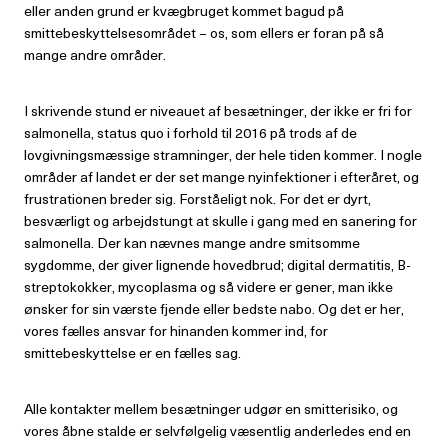
eller anden grund er kvægbruget kommet bagud på
smittebeskyttelsesområdet – os, som ellers er foran på så
mange andre områder.
I skrivende stund er niveauet af besætninger, der ikke er fri for
salmonella, status quo i forhold til 2016 på trods af de
lovgivningsmæssige stramninger, der hele tiden kommer. I nogle
områder af landet er der set mange nyinfektioner i efteråret, og
frustrationen breder sig. Forståeligt nok. For det er dyrt,
besværligt og arbejdstungt at skulle i gang med en sanering for
salmonella. Der kan nævnes mange andre smitsomme
sygdomme, der giver lignende hovedbrud; digital dermatitis, B-
streptokokker, mycoplasma og så videre er gener, man ikke
ønsker for sin værste fjende eller bedste nabo. Og det er her,
vores fælles ansvar for hinanden kommer ind, for
smittebeskyttelse er en fælles sag.
Alle kontakter mellem besætninger udgør en smitterisiko, og
vores åbne stalde er selvfølgelig væsentlig anderledes end en