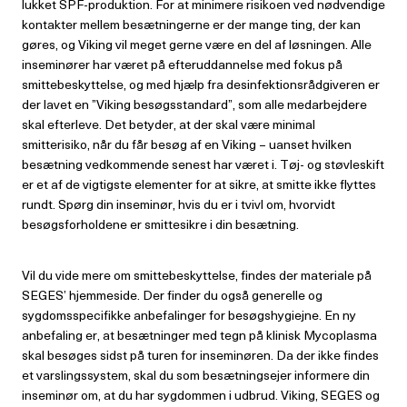
lukket SPF-produktion. For at minimere risikoen ved nødvendige
kontakter mellem besætningerne er der mange ting, der kan
gøres, og Viking vil meget gerne være en del af løsningen. Alle
inseminører har været på efteruddannelse med fokus på
smittebeskyttelse, og med hjælp fra desinfektionsrådgiveren er
der lavet en ”Viking besøgsstandard”, som alle medarbejdere
skal efterleve. Det betyder, at der skal være minimal
smitterisiko, når du får besøg af en Viking – uanset hvilken
besætning vedkommende senest har været i. Tøj- og støvleskift
er et af de vigtigste elementer for at sikre, at smitte ikke flyttes
rundt. Spørg din inseminør, hvis du er i tvivl om, hvorvidt
besøgsforholdene er smittesikre i din besætning.
Vil du vide mere om smittebeskyttelse, findes der materiale på
SEGES’ hjemmeside. Der finder du også generelle og
sygdomsspecifikke anbefalinger for besøgshygiejne. En ny
anbefaling er, at besætninger med tegn på klinisk Mycoplasma
skal besøges sidst på turen for inseminøren. Da der ikke findes
et varslingssystem, skal du som besætningsejer informere din
inseminør om, at du har sygdommen i udbrud. Viking, SEGES og