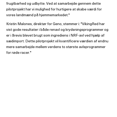
frugtbarhed og udbytte. Ved at samarbejde gennem dette
pilotprojekt har vi mulighed for hurtigere at skabe værdi for
vores landmænd på hjemmemarkedet."
Kristin Malones, direktør for Geno, stemmer i: "VikingRed har
vist gode resultater i både renavl og krydsningsprogrammer og
er i årevis blevet brugt som ingrediens i NRF-avl ved hjælp af
sædimport. Dette pilotprojekt vil kvantificere værdien af endnu
mere samarbejde mellem verdens to største avlsprogrammer
for røde racer."