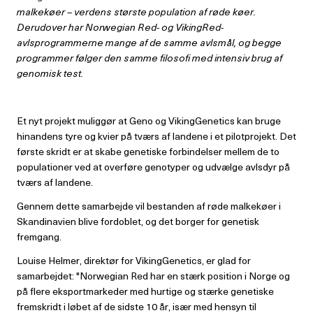
malkekøer – verdens største population af røde køer.
Derudover har Norwegian Red- og VikingRed-
avlsprogrammerne mange af de samme avlsmål, og begge
programmer følger den samme filosofi med intensiv brug af
genomisk test.
Et nyt projekt muliggør at Geno og VikingGenetics kan bruge
hinandens tyre og kvier på tværs af landene i et pilotprojekt. Det
første skridt er at skabe genetiske forbindelser mellem de to
populationer ved at overføre genotyper og udvælge avlsdyr på
tværs af landene.
Gennem dette samarbejde vil bestanden af røde malkekøer i
Skandinavien blive fordoblet, og det borger for genetisk
fremgang.
Louise Helmer, direktør for VikingGenetics, er glad for
samarbejdet: "Norwegian Red har en stærk position i Norge og
på flere eksportmarkeder med hurtige og stærke genetiske
fremskridt i løbet af de sidste 10 år, især med hensyn til