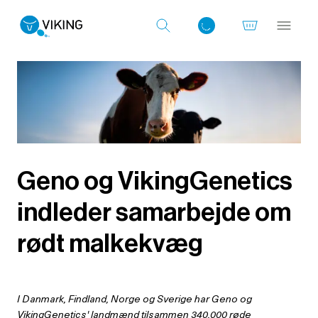
Log ind med det samme
Geno og VikingGenetics
indleder samarbejde om
rødt malkekvæg
I Danmark, Findland, Norge og Sverige har Geno og
VikingGenetics' landmænd tilsammen 340.000 røde