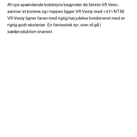
Af nye spændende bobletyre begynder de første VR Vimo-
sønner at komme og i toppen ligger VR Vesty med +37 i NTM.
VR Vesty ligner faren med rigtig høj ydelse kombineret med et
rigtig godt eksteriør. En fantastisk tyr, som vil gå i
sædproduktion snarest.