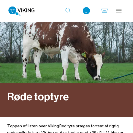
Log ind med det samme
Røde toptyre
Toppen af listen over VikingRed tyre præges fortsat af rigtig
gode pollede tyre. VR Fuzzy P er toptyr med +35 i NTM. Han er