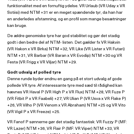
funktionalitet med en fornuftig ydelse. VR Urlaub (VR Uday x VR
Sotiisi) med NTM +31 er en meget spændende tyr, da han har
en anderledes afstamning, og en profil som mange besætninger
kan bruge.
De ældre genomiske tyre har god stabilitet og gør det stadig
godt i den bedre del af NTM- listen. Det gælder fx VR Hakvin
(VR Hakon x VR Birka) NTM +32, VR Like (VR Lister x VR Futari)
NTM +31, VR Barbar (VR Baran x VR Evodip) NTM +30 og VR
Festa (VR Frigg x VR Viljar) NTM +29.
Godt udvalg af polled tyre
Denne runde byder endnu en gang på et stort udvalg af gode
pollede VR tyre. Af interessante tyre med sæd til rådighed kan
hævnes VR Haval P (VR High P x VR Flux) NTM +28, VR Fuze P
(VR Fitbit P x VR Faabeli) +27, VR Ulian P (VR Usva x VR Flake P)
+26, VR Vilho P (VR Venom x VR Abraham) NTM +25 og VR Vito
(VR Vigil P x VR Freeze) +25.
VR Fanof P sønnerne gør det stadig fantastisk: VR Fuzzy P (MF:
VR Lazer) NTM +36, VR Flair P (MF: VR Viper) NTM +33, VR