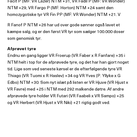
Facit P (MF: VR Lazer) NTM +31, VR Fadil P (MF: VR Wonder)
NTM +29, VR Fargo P (MF: Horton) NTM +24 samt den
homozygotiske tyr VR Fin PP (MF: VR Wonder) NTM +21. V
R Fanof P NTM +26 har ud over gode sønner også lavet et
kæmpe salg, og er den først VR tyr som sælger 100.000 doser
som genomisk tyr.
Afprøvet tyre
Endnu en gang ligger VR Froerup (VR Faber x R Fanfare) +35 i
NTM helt i top for de afprøvede tyre, og det har han gjort noget
tid. Lige som ved seneste kørsel er de efterfølgende tyre VR
Thiago (VR Tuomi x R Haslev) +34 og VR Yves (P. Yllyke x G
Edbo) NTM +30. Som nyt islæt på listen er VR Hjuve (VR Hjust x
VR Favre) med +25 i NTM med 292 malkende døtre. Af andre
afprøvede tyre holder VR Futari (VR Faabeli x VR Sampo) +25
og VR Herbert (VR Hjust x VR Niki) +21 rigtig godt ved.