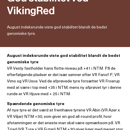
VikingRed
August indeksrunde viste god stabilitet blandt de bedst
genomiske tyre.
August indeksrunde viste god stabilitet blandt de bedst
genomiske tyre
VR Vesty fastholder hans flotte niveau på +41 i NTM. På de
efterfølgende pladser er det især sønner efter VR Fanof P, VR
Vimo og VR Usva. Ved de afprøvede tyre forsætter VR Froerup
med at være i top med +35 i NTM, mens ny afprøvet tyr i denne
runde er VR Hjuve med + 25 i NTM.
Spændende genomiske tyre
Af nye tyre er det værd at fremhæve tyrene VR Abin (VR Azer x
VR Viljar) NTM +30, som giver en god all-round profil, hvor
afstamningen er det eneste man skal være opmærksom på. VR
Triad (VR Ture x VR Futari) NTM +30 giver køer med meget stor