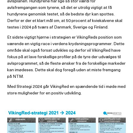
avlsplanen. Hundyrene har lige så stor værdi for
avlsfremgangen som tyrene, så det er utrolig vigtigt at få
hundyrene genomisk testet, så de bedste dyr kan spottes.
Derfor er der et klart mål om, at 50 procent af kviekalvene skal
testes i 2024 på tværs af Danmark, Sverige og Finland.
Et sidste vigtigt hjørne i strategien er VikingReds position som
værende en vigtig race i verdens krydsningsprogrammer. Dette
område skal også forsat udvikles og derfor vil VikingRed have
fokus på at lave forskellige profiler på de tyre der udvælges til
avlsprogrammet, så de fleste ønsker fra de forskellige markeder
kan imødeses. Dette skal dog foregå uden at miste fremgang
på NTM.
Med Strategi 2024 går VikingRed en spændende tid i møde med
store muligheder for en positiv udvikling.