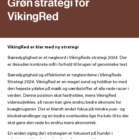
Grøn strategi for
VikingRed
VikingRed er klar med ny strategi
Bæredygtighed er et nøgleord i VikingReds strategi 2024. Der
er desuden konkrete mål i forhold til brugen af genomiske test.
Bæredygtighed og effektivitet er nøgleordene i VikingReds
Strategi 2024. VikingRed er en meget sund og holdbar ko med
den højeste ydelse på mælk og værdistoffer af alle røde racer i
verden. Denne position skal fastholdes, mens VikingRed
videreudvikles, så racen kan give endnu bedre økonomi for
kvægbrugeren. Det er blandt andet fokus på mindre yver- og
klovbehandlinger og en bedre overlevelse lige fra kalv til ko der
skal gøre den røde ko endnu mere økonomisk.
En anden vigtig del i strategien er fokusset på hundyr i